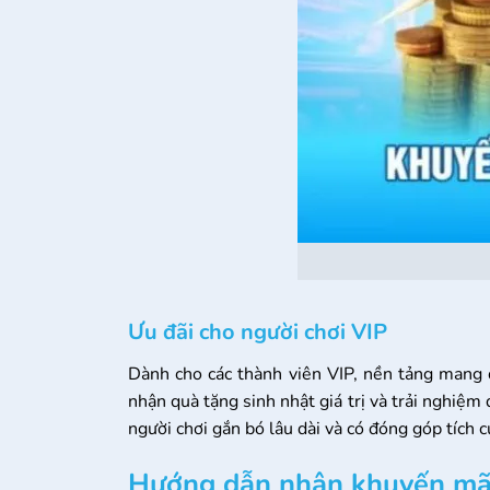
Ưu đãi cho người chơi VIP
Dành cho các thành viên VIP, nền tảng mang đ
nhận quà tặng sinh nhật giá trị và trải nghiệ
người chơi gắn bó lâu dài và có đóng góp tích 
Hướng dẫn nhận khuyến mã