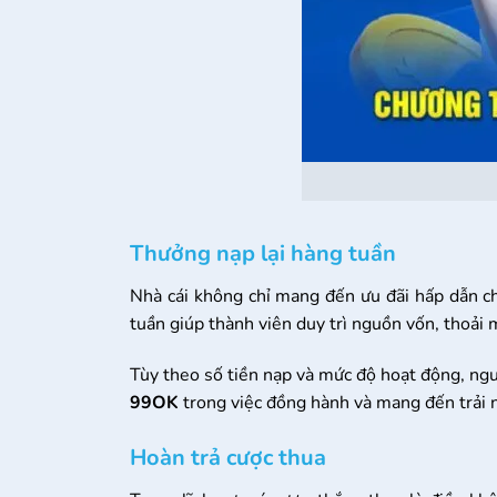
Thưởng nạp lại hàng tuần
Nhà cái không chỉ mang đến ưu đãi hấp dẫn ch
tuần giúp thành viên duy trì nguồn vốn, thoải 
Tùy theo số tiền nạp và mức độ hoạt động, ngư
99OK
trong việc đồng hành và mang đến trải n
Hoàn trả cược thua