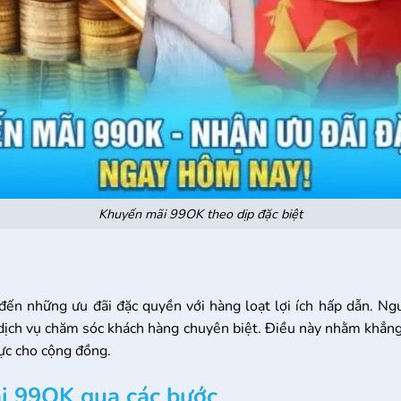
Khuyến mãi 99OK theo dịp đặc biệt
ến những ưu đãi đặc quyền với hàng loạt lợi ích hấp dẫn. Ngư
m dịch vụ chăm sóc khách hàng chuyên biệt. Điều này nhằm khẳng
cực cho cộng đồng.
i 99OK qua các bước