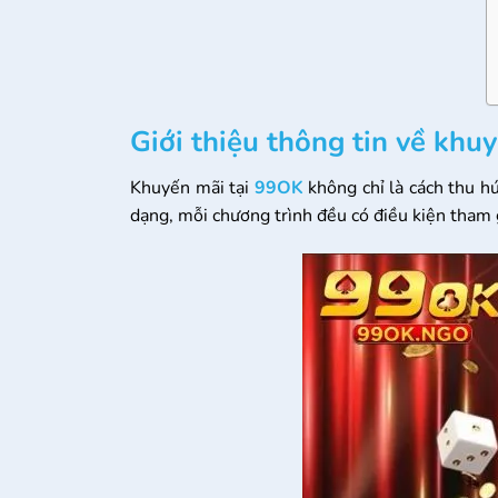
Giới thiệu thông tin về kh
Khuyến mãi tại
99OK
không chỉ là cách thu hú
dạng, mỗi chương trình đều có điều kiện tham g