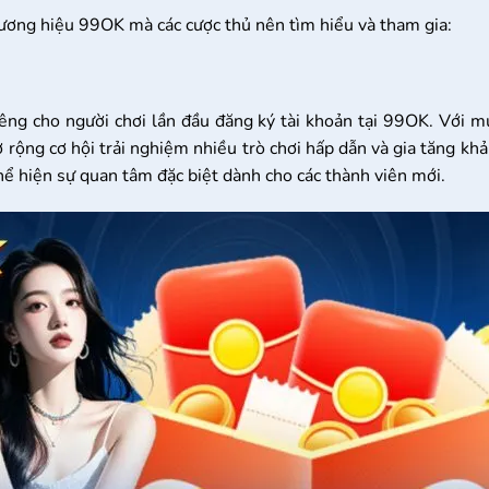
hương hiệu 99OK mà các cược thủ nên tìm hiểu và tham gia:
iêng cho người chơi lần đầu đăng ký tài khoản tại 99OK. Với
 rộng cơ hội trải nghiệm nhiều trò chơi hấp dẫn và gia tăng kh
thể hiện sự quan tâm đặc biệt dành cho các thành viên mới.