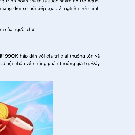
ơng trình hoàn trả thua cược nhằm hỗ trợ người
, mang đến cơ hội tiếp tục trải nghiệm và chinh
m của người chơi.
ãi 99OK
hấp dẫn với giá trị giải thưởng lớn và
 cơ hội nhận về những phần thưởng giá trị. Đây