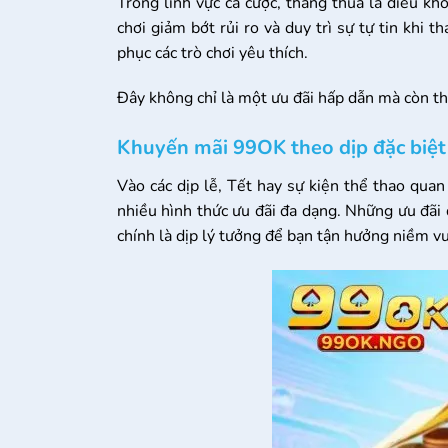
Trong lĩnh vực cá cược, thắng thua là điều kh
chơi giảm bớt rủi ro và duy trì sự tự tin khi 
phục các trò chơi yêu thích.
Đây không chỉ là một ưu đãi hấp dẫn mà còn th
Khuyến mãi 99OK theo dịp đặc biệt
Vào các dịp lễ, Tết hay sự kiện thể thao qua
nhiều hình thức ưu đãi đa dạng. Những ưu đãi 
chính là dịp lý tưởng để bạn tận hưởng niềm vui