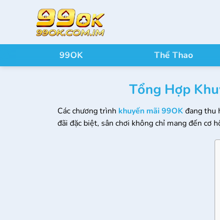
Chuyển
đến
nội
dung
99OK
Thể Thao
Tổng Hợp Khuy
Các chương trình
khuyến mãi 99OK
đang thu h
đãi đặc biệt, sân chơi không chỉ mang đến cơ h