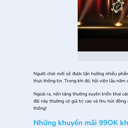
Người chơi mới sẽ được tận hưởng nhiều phần q
thực thông tin. Trong khi đó, hội viên lâu năm
Ngoài ra, nền tảng thường xuyên triển khai cá
đãi này thường có giá trị cao và thu hút đông
thống!
Những khuyến mãi 99OK kh