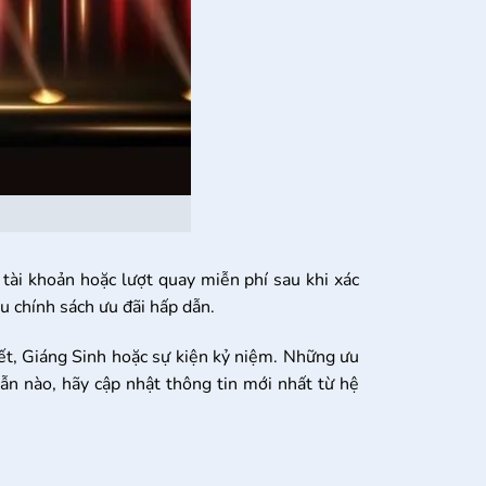
 tài khoản hoặc lượt quay miễn phí sau khi xác
u chính sách ưu đãi hấp dẫn.
ết, Giáng Sinh hoặc sự kiện kỷ niệm. Những ưu
dẫn nào, hãy cập nhật thông tin mới nhất từ hệ