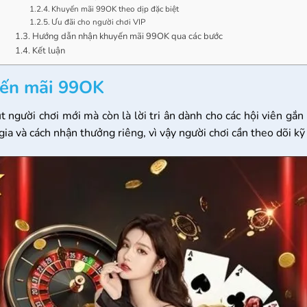
Khuyến mãi 99OK theo dịp đặc biệt
Ưu đãi cho người chơi VIP
Hướng dẫn nhận khuyến mãi 99OK qua các bước
Kết luận
uyến mãi 99OK
t người chơi mới mà còn là lời tri ân dành cho các hội viên gắ
ia và cách nhận thưởng riêng, vì vậy người chơi cần theo dõi kỹ