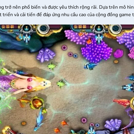
g trở nên phổ biến và được yêu thích rộng rãi. Dựa trên mô hì
t triển và cải tiến để đáp ứng nhu cầu cao của cộng đồng game 