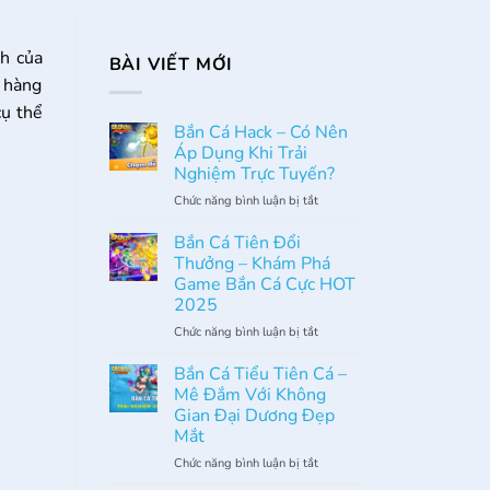
ch của
BÀI VIẾT MỚI
 hàng
cụ thể
Bắn Cá Hack – Có Nên
Áp Dụng Khi Trải
Nghiệm Trực Tuyến?
Chức năng bình luận bị tắt
ở
Bắn
Cá
Bắn Cá Tiên Đổi
Hack
Thưởng – Khám Phá
–
Game Bắn Cá Cực HOT
Có
2025
Nên
Áp
Chức năng bình luận bị tắt
ở
Dụng
Bắn
Khi
Cá
Bắn Cá Tiểu Tiên Cá –
Trải
Tiên
Mê Đắm Với Không
Nghiệm
Đổi
Gian Đại Dương Đẹp
Trực
Thưởng
Mắt
Tuyến?
–
Khám
Chức năng bình luận bị tắt
ở
Phá
Bắn