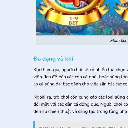
Phân tíc
Đa dạng vũ khí
Khi tham gia, người chơi sẽ có nhiều lựa chọn
viên đạn để bắn các con cá nhỏ, hoặc súng lớn
có cả súng đại bác dành cho việc săn bắt các co
Ngoài ra, trò chơi còn cung cấp các loại súng
đối mặt với các đàn cá đông đúc. Người chơi c
đến sự chiến thuật và sáng tạo trong từng pha