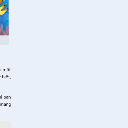
ới một
 biệt,
hi bạn
, mang