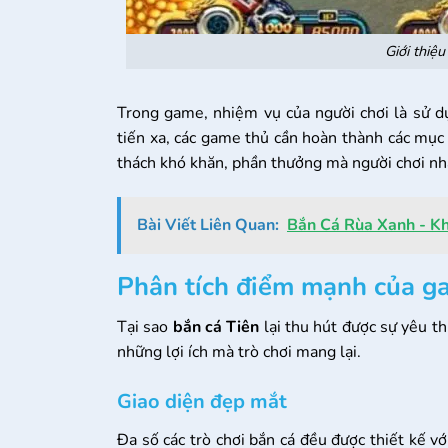
Giới thiệ
Trong game, nhiệm vụ của người chơi là sử dụ
tiến xa, các game thủ cần hoàn thành các mục 
thách khó khăn, phần thưởng mà người chơi nhậ
Bài Viết Liên Quan:
Bắn Cá Rùa Xanh - K
Phân tích điểm mạnh của g
Tại sao
bắn cá Tiên
lại thu hút được sự yêu t
những lợi ích mà trò chơi mang lại.
Giao diện đẹp mắt
Đa số các trò chơi bắn cá đều được thiết kế v