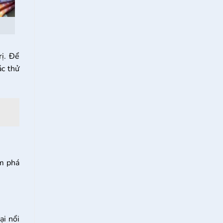
rị. Để
ác thử
ám phá
ại nổi